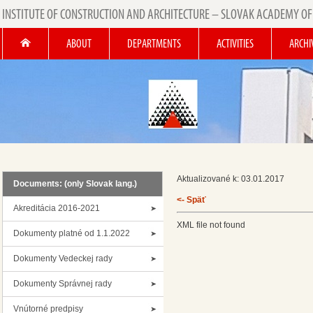
INSTITUTE OF CONSTRUCTION AND ARCHITECTURE – SLOVAK ACADEMY OF
ABOUT
DEPARTMENTS
ACTIVITIES
ARCHI
Aktualizované k: 03.01.2017
Documents: (only Slovak lang.)
<- Späť
Akreditácia 2016-2021
XML file not found
Dokumenty platné od 1.1.2022
Dokumenty Vedeckej rady
Dokumenty Správnej rady
Vnútorné predpisy